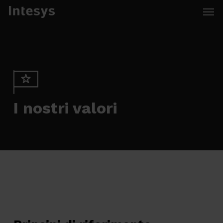
Skip
Men
to
main
content
I nostri valori