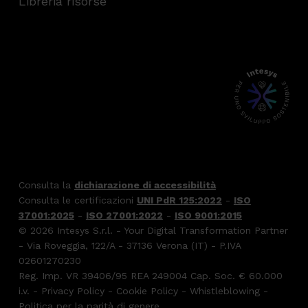
Libreria risorse
Consulta la
dichiarazione di accessibilità
Consulta le certificazioni
UNI PdR 125:2022
-
ISO
37001:2025
-
ISO 27001:2022
-
ISO 9001:2015
© 2026 Intesys S.r.l. - Your Digital Transformation Partner
- Via Roveggia, 122/A - 37136 Verona (IT) - P.IVA
02601270230
Reg. Imp. VR 39406/95 REA 249004 Cap. Soc. € 60.000
i.v. -
Privacy Policy
-
Cookie Policy
-
Whistleblowing
-
Politica per la parità di genere