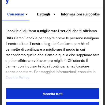
Consenso
Dettagli
Informazioni sui cookie
Il cliente al centro
INTESYS pone il cliente al centro del
I cookie ci aiutano a migliorare i servizi che ti offriamo
proprio lavoro. Le nostre metodologie di
Utilizziamo i cookie per capire come le persone navigano
progettazione e di sviluppo software e
il nostro sito e il nostro blog. Lo facciamo perché ci
l’organizzazione dei nostri servizi e del
permette di continuare a migliorare il modo in cui
nostro supporto sono orientate alla
raccontiamo quello che siamo e quello che sappiamo fare
soddisfazione del cliente.
e poter offrire servizi sempre migliori. Chiudendo il
banner con il pulsante X, si continua la navigazione
senza accettare. Per maggiori informazioni, consulta la
Cookie Policy
Attenzione alla persona
Ogni azienda è fatta di persone, con la
Accetta tutti
propria storia, le proprie caratteristiche,