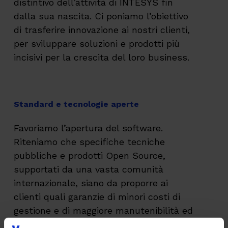
distintivo dell’attività di INTESYS fin
dalla sua nascita. Ci poniamo l’obiettivo
di trasferire innovazione ai nostri clienti,
per sviluppare soluzioni e prodotti più
incisivi per la crescita del loro business.
Standard e tecnologie aperte
Favoriamo l’apertura del software.
Riteniamo che specifiche tecniche
pubbliche e prodotti Open Source,
supportati da una vasta comunità
internazionale, siano da proporre ai
clienti quali garanzie di minori costi di
gestione e di maggiore manutenibilità ed
espandibilità.