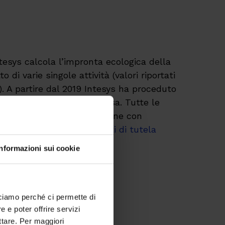
tesys calcola l’impronta ecologica della
 di varie singole attività (valori riportati
). A partire dal 2019 Intesys ha proceduto
la “CO2 equivalente” emessa. Tutte le
 effettuate in collaborazione con
dedicata ai nostri progetti di tutela
Informazioni sui cookie
cciamo perché ci permette di
 e poter offrire servizi
ttare. Per maggiori