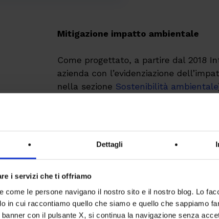
Mitigazione impatto ambientale
Come progettato, a partire dal 2018 In
azienda con l’evidenziazione dell’impatto
nella sezione
Sostenibilità ambientale
a iniziative per la compensazione del
iniziative di compensazione sono state
ReteClima
e sono reperibili alla
pagina 
ambientale
Dettagli
re i servizi che ti offriamo
re come le persone navigano il nostro sito e il nostro blog. Lo fa
do in cui raccontiamo quello che siamo e quello che sappiamo fare
Intesys Società Benefit
 banner con il pulsante X, si continua la navigazione senza acce