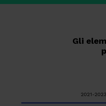
Gli elem
p
2021-202