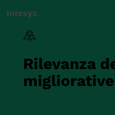
Skip
to
main
content
Rilevanza de
migliorative