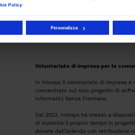
kie Policy
Nel 2020 l’assemblea soci di Intesys h
aziendale per trasformare Intesys in un
concluso nel 2022. Come previsto dalla
Personalizza
bilanci civilistici relativi agli anni 202
Volontariato di impresa per le comun
In Intesys il volontariato di impresa è
concentrato sul solo progetto di sof
Informatici Senza Frontiere.
Dal 2023, Intesys ha messo a disposizio
di investire il proprio tempo in progett
donate dall’azienda con retribuzione or