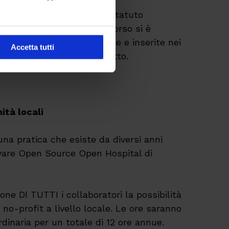
a deciso di modificare lo statuto
a Società Benefit. Il percorso si è
 norma, sono stati redatte e inserite nei
Accetta tutti
2 e 2023 le relazioni di impatto.
ità locali
 una pratica che esiste da diversi anni
tware Open Source Open Hospital di
ne DI TUTTI i collaboratori la possibilità
i no-profit a livello locale. Le ore saranno
dinaria per un totale di 12 ore annue.