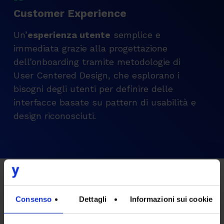
Customer Experience
Un’
esperienza utente
semplice e
immediata grazie alla progettazione
dell’onboarding tramite metodologie di
User Centered Design, che esplorano i
bisogni degli utenti per definire delle
interfacce basate su pattern di usabilità e
design riconosciuti.
UTILIZZO
Consenso
Dettagli
Informazioni sui cookie
Come funziona il Digital