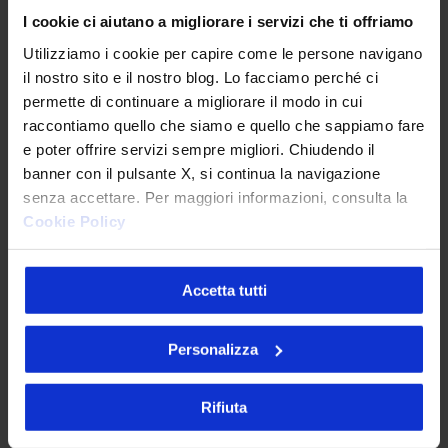
Onboarding
I cookie ci aiutano a migliorare i servizi che ti offriamo
Utilizziamo i cookie per capire come le persone navigano
il nostro sito e il nostro blog. Lo facciamo perché ci
permette di continuare a migliorare il modo in cui
raccontiamo quello che siamo e quello che sappiamo fare
e poter offrire servizi sempre migliori. Chiudendo il
Riconoscimento tramite selfie
banner con il pulsante X, si continua la navigazione
senza accettare. Per maggiori informazioni, consulta la
Cookie Policy
Accetta tutti
Verifica carta d’identità o
passaporto elettronico
Personalizza
Rifiuta