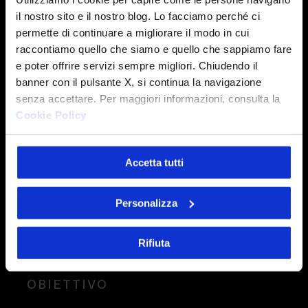
il nostro sito e il nostro blog. Lo facciamo perché ci
Il caso BMW Presales Tool
permette di continuare a migliorare il modo in cui
raccontiamo quello che siamo e quello che sappiamo fare
e poter offrire servizi sempre migliori. Chiudendo il
banner con il pulsante X, si continua la navigazione
CONTESTO
senza accettare. Per maggiori informazioni, consulta la
BMW Presales Tool sfida le
Cookie Policy
complessità degli acquisti online
del settore automotive,
Accetta tutti
evolvendo le modalità d’acquisto
dei brand del Gruppo
tramite una
Personalizza
piattaforma e-commerce B2B2C.
Rifiuta
OBIETTIVO