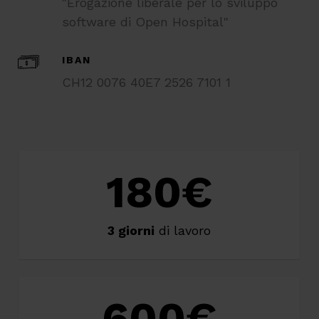
"Erogazione liberale per lo sviluppo
software di Open Hospital"
IBAN
CH12 0076 40E7 2526 7101 1
180
€
3 giorni
di lavoro
600
€