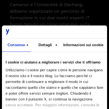
Camerun e l'Università di Dschang,
abbiamo organizzato un percorso di
formazione in cui due nostri esperti IT
hanno tenuto un corso intensivo sulla
tecnologia React a 15 studenti della
facoltà di informatica. Un'esperienza
accolta dagli studenti con entusiasmo e
Consenso
Dettagli
Informazioni sui cookie
impegno, e che in noi ha lasciato un
segno importante.
I cookie ci aiutano a migliorare i servizi che ti offriamo
Utilizziamo i cookie per capire come le persone navigano
Inoltre, in seguito alla formazione erogata
il nostro sito e il nostro blog. Lo facciamo perché ci
da Intesys durante questi anni, il progetto
permette di continuare a migliorare il modo in cui
può contare su 6 sviluppatori
raccontiamo quello che siamo e quello che sappiamo fare
camerunensi che collaborano allo
e poter offrire servizi sempre migliori. Chiudendo il
sviluppo di Open Hospital Web.
banner con il pulsante X, si continua la navigazione
senza accettare. Per maggiori informazioni, consulta la