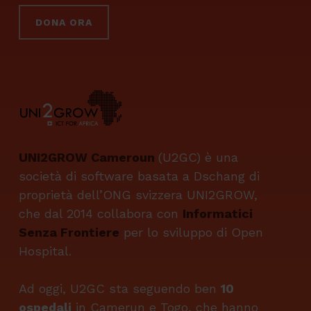
DONA ORA
UNI2GROW Cameroun
(U2GC) è una
società di software basata a Dschang di
proprietà dell’ONG svizzera UNI2GROW,
che dal 2014 collabora con
Informatici
Senza Frontiere
per lo sviluppo di Open
Hospital.
Ad oggi, U2GC sta seguendo ben
10
ospedali
in Camerun e Togo, che hanno